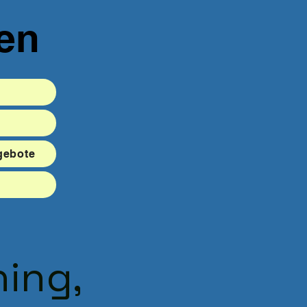
en
ebote
ning,