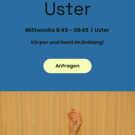
Uster
Mittwochs 8:45 - 09:45
  |  
Uster
Körper und Geist im Einklang!
Anfragen