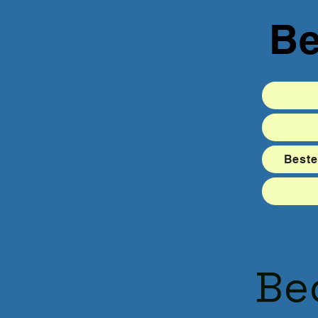
Be
Beste
Be